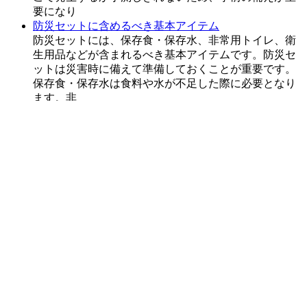
要になり
防災セットに含めるべき基本アイテム
防災セットには、保存食・保存水、非常用トイレ、衛
生用品などが含まれるべき基本アイテムです。防災セ
ットは災害時に備えて準備しておくことが重要です。
保存食・保存水は食料や水が不足した際に必要となり
ます。非
防災セットの管理方法
防災セットを用意するだけではなく、その管理方法も
非常に重要です。いざという時に、セットが使えない
状態では意味がありません。ここでは、効率的な防災
セットの管理方法について解説します。 まず、防災セ
**非常用トイレの準備**
災害時には水道や下水道が停止する可能性が高く、通
常使用しているトイレが使えなくなることが考えられ
ます。 そのため、防災セットの中には非常用トイレを
用意しておくことが重要です。 非常用トイレの準
非常用トイレの種類と選び方
非常用トイレを選ぶ際に重要なポイントは、防災セッ
トに含まれる衛生用品の一部として保存食・保存水と
一緒に備えることです。非常用トイレは災害時に必要