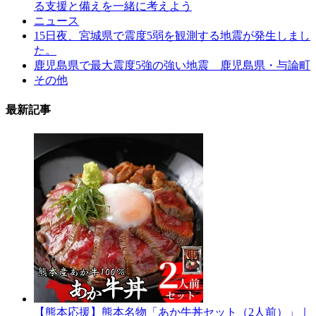
る支援と備えを一緒に考えよう
ニュース
15日夜、宮城県で震度5弱を観測する地震が発生しまし
た。
鹿児島県で最大震度5強の強い地震 鹿児島県・与論町
その他
最新記事
【熊本応援】熊本名物「あか牛丼セット（2人前）」｜