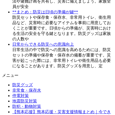
法や避難計画を共有し、災害に備えましょう。家族全
員が安全
**まとめ：防災は日頃の準備が鍵**
防災セットや保存食・保存水、非常用トイレ、衛生用
品など、災害時に必要なアイテムを事前に用意してお
くことが重要です。日頃からの準備が、災害時におけ
る生活の安全を守る鍵となります。防災グッズは家族
の人数や
日常からできる防災への意識向上
日常生活の中で防災への意識を高めるためには、防災
セットの準備や保存食・保存水の備蓄が重要です。災
害が起こった際には、非常用トイレや衛生用品も必要
になることがあります。防災グッズを用意し、定
メニュー
防災グッズ
非常食・保存水
停電対策
地震防災対策
防犯・動物対策
【熊本応援】熊本応援・災害支援情報まとめ｜今でき