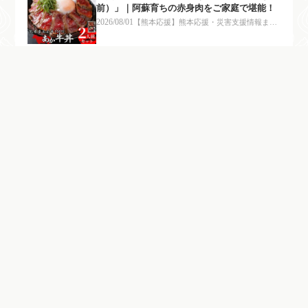
前）」｜阿蘇育ちの赤身肉をご家庭で堪能！
2026/08/01
【熊本応援】熊本応援・災害支援情報まと
め｜今できる支援と備えを一緒に考えよう
【熊本応援】阿蘇のあか牛丼をご家庭で！熊
本県産あか牛100％「あか牛丼セット」
2026/08/01
【熊本応援】熊本応援・災害支援情報まと
め｜今できる支援と備えを一緒に考えよう
【熊本応援】富貴製麺所「太平燕（タイピー
エン）」4食入｜熊本名物のヘルシー春雨スー
プをご家庭で！
2026/08/01
【熊本応援】熊本応援・災害支援情報まと
め｜今できる支援と備えを一緒に考えよう
【熊本応援】くまモンの熊本ラーメン10食セ
ット｜1000円ポッキリで本場の味を楽しも
う！
2026/08/01
【熊本応援】熊本応援・災害支援情報まと