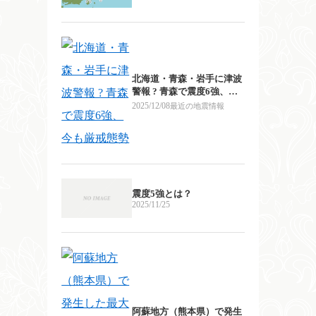
北海道・青森・岩手に津波
警報 ? 青森で震度6強、今
も厳戒態勢
2025/12/08
最近の地震情報
震度5強とは？
2025/11/25
阿蘇地方（熊本県）で発生