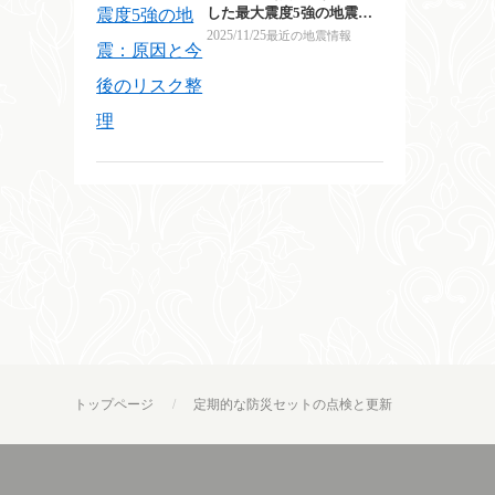
した最大震度5強の地震：
原因と今後のリスク整理
2025/11/25
最近の地震情報
トップページ
定期的な防災セットの点検と更新